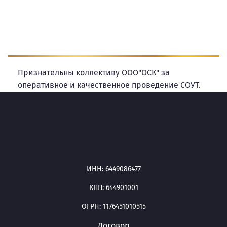
Признательны коллективу ООО"ОСК" за
оперативное и качественное проведение СОУТ.
На всех этапах сотрудники демонстрировали
профессиональный подход и высокую
квалификацию в своей области.
Турчаков Денис Александрович
ИНН: 6449086477
КПП: 644901001
ОГРН: 1176451010515
Договор