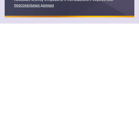
персональных данных
О КОМПАНИИ
ООО «ОСК» ー «Обучение. Сертификация. Консалтинг.»
Помогаем бизнесу из всех регионов России
оформлять документы под требования
государственных надзорных органов. Работаем с 2017
года, и за это время оправдали доверие тысяч
клиентов.
Если вы планируете вступить в СРО строителей,
проектировщиков и изыскателей; осуществить
независимую оценку квалификации (НОК) или пройти
обязательную сертификацию товаров и услуг (ИСО) ー