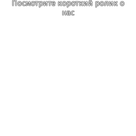
Посмотрите короткий ролик о
нас
Бизнес сталкивается с огромным пластом
юридической информации, которую надо
освоить для получения разрешительных
документов. Опытные специалисты ООО
«ОСК» помогут разобраться с тонкостями