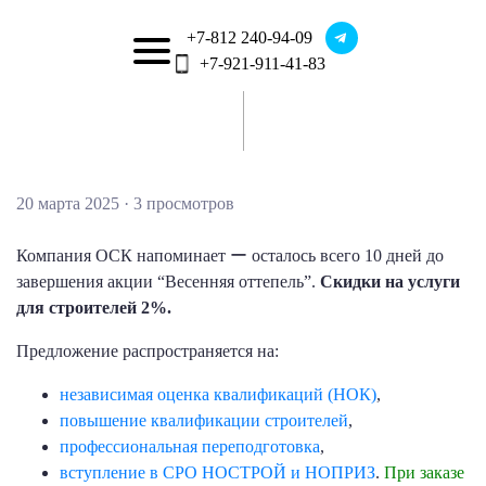
+7-812 240-94-09
+7-921-911-41-83
Акция для строителей!
Только до 30 марта
ГЛАВНАЯ
РЕЕСТР СДС АFILAB
НАПРАВЛЕНИЯ
ПАРТНЕРАМ
КОНТАКТЫ
НОВОСТИ
ОТЗЫВЫ
20 марта 2025 ·
3 просмотров
Паспорт безопасности на химическую продукцию
Производственный контроль на предприятии ПК
Повышение квалификации по ЭНЕРГОАУДИТУ,
Добровольный сертификат соответствия ГОСТ Р
Сертификация соответствия ГОСТ Р ИСО (ISO)
Повышение квалификации по РЕСТАВРАЦИИ
Внеочередной допуск по электробезопасности
Программа производственного контроля ППК
Повышение квалификации НЕФТЕГАЗОВАЯ
Свидетельство Государственной Регистрации
Аттестация по промышленной безопасности
Повышение квалификации по СМЕТНОМУ
Нормативно-Техническая документация для
Протоколы по промышленной безопасности
Первичный допуск по электробезопасности
Очередной допуск по электробезопасности
Независимая оценка квалификации (НОК)
Независимая оценка квалификации (НОК)
Внедрение системы менеджмента качества
Специальная оценка условий труда СОУТ
Оценка профессиональных рисков (ОПР)
Сертификат происхождения Форма СТ-1
Повышение квалификации по ОХРАНЕ
Паспорт устройства/оборудования (ПО)
Разработка документов по охране труда
Повышение квалификации по ГО и ЧС
Повышение квалификации по области
Система управления охраной труда на
Повышение квалификации в области
Повышение квалификации в области
Повышение квалификации в области
Повышение квалификации в области
Повышение квалификации в области
Повышение квалификации в области
Повышение квалификации в области
Повышение квалификации в области
Отказное (информационное) письмо
Пожарный сертификат соответствия
Охрана труда при работах на высоте
Обучение рабочим специальностям
Вступить в СРО проектировщиков
Руководство по эксплуатации (РЭ)
СРО, НОПРИЗ, НОСТРОЙ, НОК
Допуски по электробезопасности
Сертификат Соответствия ТР ТС
Декларация Соответствия ТР ТС
Обоснование Безопасности (ОБ)
Повышение квалификации ПО
Сертификация товаров и услуг
Повышение квалификации для
Повышение квалификации по
Повышение квалификации по
Диплом профпереподготовки
Вступить в СРО изыскателей
Стандарт организации (СТО)
Сертификат ИСО 14001-2016
Сертификат ИСО 45001-2020
Вступить в СРО строителей
Сертификат ИСО 9001-2015
Обучение на изолировщика
Обучение на фрезеровщика
Повышение квалификации
Технические условия (ТУ)
Обучение на чистильщика
Обучение аудиторов СМК
Оказание первой помощи
Обучение на аппаратчика
Обучение на монтажника
Сертификат на игрушки
Обучение на контролера
Обучение на машиниста
Пожарная безопасность
Обучение на наладчика
Обучение на оператора
Сертификат на одежду
Обучение на слесаря
Лицензия на отходы
Обучение на токаря
Отказное решение
Сертификат ИСО
Лицензирование
Лицензия ОПО
Лицензия МЧС
Охрана труда
Охрана труда
Обучение
MSDS
МЕДИЦИНСКОЙ ДЕЯТЕЛЬНОСТИ (ТОМТ)
производственного контроля за санитарными
ЭКОЛОГИЧЕСКОЙ БЕЗОПАСНОСТИ,
РАДИАЦИОННОЙ БЕЗОПАСНОСТИ
Пожарной безопасности (МЧС ОПБ)
ГОСУДАРСТВЕННЫХ ЗАКУПОК
ПОЖАРНОЙ БЕЗОПАСНОСТИ
АНТИТЕРРОРИСТИЧЕСКОЙ
ЭНЕРГОСБЕРЕЖЕНИЮ И
ЭЛЕКТРОЛАБОРАТОРИИ
ОКРУЖАЮЩЕЙ СРЕДЫ
Производителей товаров
ТЕПЛОСНАБЖЕНИЮ
Маркшейдерского дела
ПРОЕКТИРОВАНИЯ
предприятии СУОТ
СТРОИТЕЛЬСТВА
ИЗЫСКАНИЙ
ОТРАСЛЬ
ДЕЛУ
СГР
ОБРАЩЕНИЮ С ОПАСНЫМИ ОТХОДАМИ
ЭНЕРГОЭФФЕКТИВНОСТИ
ЗАЩИЩЕННОСТИ
правилами
Компания ОСК напоминает ー осталось всего 10 дней до
завершения акции “Весенняя оттепель”.
Скидки на услуги
для строителей 2%.
Предложение распространяется на:
независимая оценка квалификаций (НОК)
,
повышение квалификации строителей
,
профессиональная переподготовка
,
вступление в СРО НОСТРОЙ и НОПРИЗ
.
При заказе